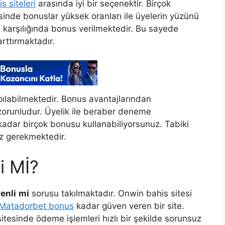
 siteleri
arasında iyi bir seçenektir. Birçok
inde bonuslar yüksek oranları ile üyelerin yüzünü
n karşılığında bonus verilmektedir. Bu sayede
arttırmaktadır.
apılabilmektedir. Bonus avantajlarından
 zorunludur. Üyelik ile beraber deneme
dar birçok bonusu kullanabiliyorsunuz. Tabiki
iz gerekmektedir.
i Mİ?
enli
mi
sorusu takılmaktadır. Onwin bahis sitesi
Matadorbet bonus
kadar güven veren bir site.
itesinde ödeme işlemleri hızlı bir şekilde sorunsuz