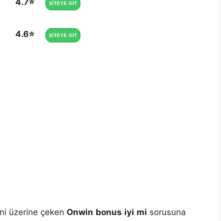
4.7⭐
SİTEYE GİT
4.6⭐
SİTEYE GİT
tini üzerine çeken
Onwin
bonus
iyi
mi
sorusuna