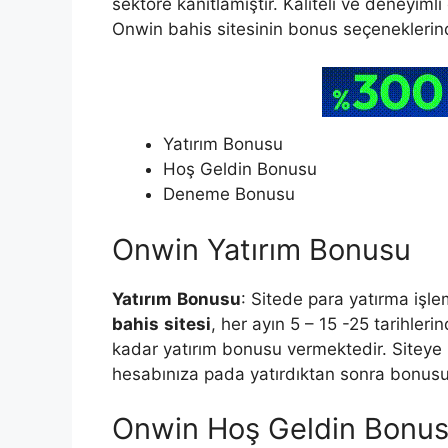
sektöre kanıtlamıştır. Kaliteli ve deneyim
Onwin bahis sitesinin bonus seçeneklerinde
Yatırım Bonusu
Hoş Geldin Bonusu
Deneme Bonusu
Onwin Yatırım Bonusu
Yatırım
Bonusu
: Sitede para yatırma işle
bahis
sitesi
, her ayın 5 – 15 -25 tarihler
kadar yatırım bonusu vermektedir. Siteye k
hesabınıza pada yatırdıktan sonra bonusun
Onwin Hoş Geldin Bonu