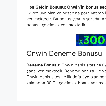
Hoş
Geldin
Bonusu
:
Onwin’in
bonus
seç
ilk kez üye olan ve hesabına para yatıra
verilmektedir. Bu bonus çevrim şartıdır. 
bonusu çevrimsiz verilmektedir.
Onwin Deneme Bonusu
Deneme
Bonusu
: Onwin bahis sitesine ü
şansı verilmektedir. Deneme bonusu ile ve
Onwin bahis sitesine ilk defa üye olan he
kalmadan 30 TL çevrimsiz bonus verilmek